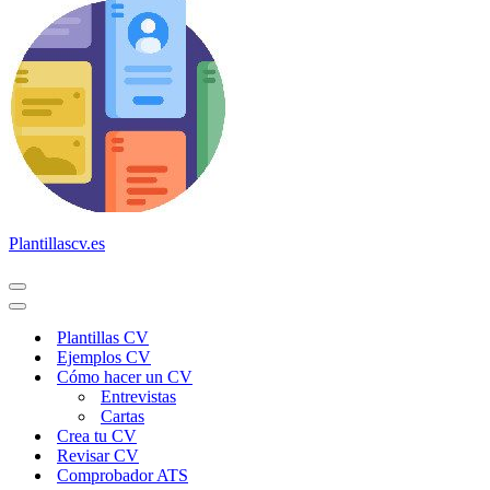
Plantillascv.es
Menú
de
Menú
navegación
de
Plantillas CV
navegación
Ejemplos CV
Cómo hacer un CV
Entrevistas
Cartas
Crea tu CV
Revisar CV
Comprobador ATS