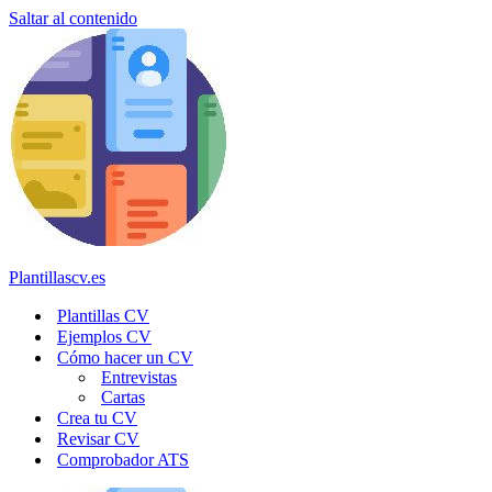
Saltar al contenido
Plantillascv.es
Plantillas CV
Ejemplos CV
Cómo hacer un CV
Entrevistas
Cartas
Crea tu CV
Revisar CV
Comprobador ATS