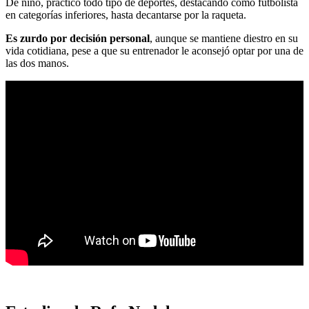
De niño, practicó todo tipo de deportes, destacando como futbolista
en categorías inferiores, hasta decantarse por la raqueta.
Es zurdo por decisión personal
, aunque se mantiene diestro en su
vida cotidiana, pese a que su entrenador le aconsejó optar por una de
las dos manos.
¿Qué estudios tiene Tamara Falcó? Cuál es su educación
y formación