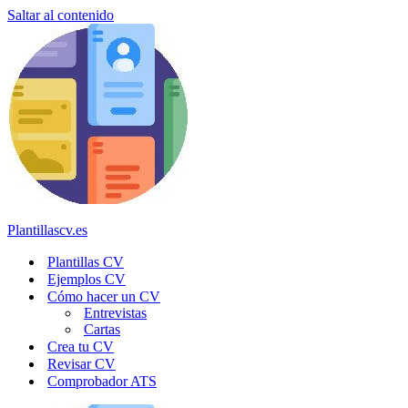
Saltar al contenido
Plantillascv.es
Plantillas CV
Ejemplos CV
Cómo hacer un CV
Entrevistas
Cartas
Crea tu CV
Revisar CV
Comprobador ATS