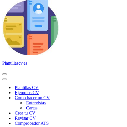
Plantillascv.es
Menú
de
Menú
navegación
de
Plantillas CV
navegación
Ejemplos CV
Cómo hacer un CV
Entrevistas
Cartas
Crea tu CV
Revisar CV
Comprobador ATS