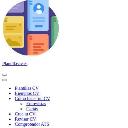
Plantillascv.es
Menú
de
Menú
navegación
de
Plantillas CV
navegación
Ejemplos CV
Cómo hacer un CV
Entrevistas
Cartas
Crea tu CV
Revisar CV
Comprobador ATS