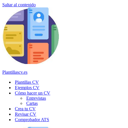
Saltar al contenido
Plantillascv.es
Plantillas CV
Ejemplos CV
Cómo hacer un CV
Entrevistas
Cartas
Crea tu CV
Revisar CV
Comprobador ATS