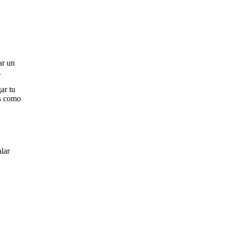
ar un
.
ar tu
es como
alar