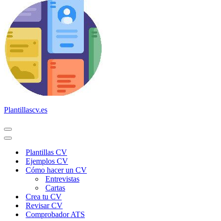
Plantillascv.es
Menú
de
Menú
navegación
de
Plantillas CV
navegación
Ejemplos CV
Cómo hacer un CV
Entrevistas
Cartas
Crea tu CV
Revisar CV
Comprobador ATS