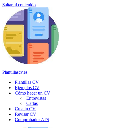
Saltar al contenido
Plantillascv.es
Plantillas CV
Ejemplos CV
Cómo hacer un CV
Entrevistas
Cartas
Crea tu CV
Revisar CV
Comprobador ATS