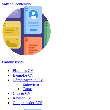
Saltar al contenido
Plantillascv.es
Plantillas CV
Ejemplos CV
Cómo hacer un CV
Entrevistas
Cartas
Crea tu CV
Revisar CV
Comprobador ATS