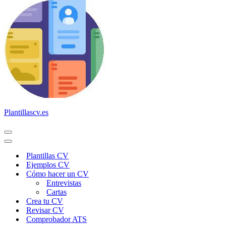
Plantillascv.es
Menú
de
Menú
navegación
de
Plantillas CV
navegación
Ejemplos CV
Cómo hacer un CV
Entrevistas
Cartas
Crea tu CV
Revisar CV
Comprobador ATS