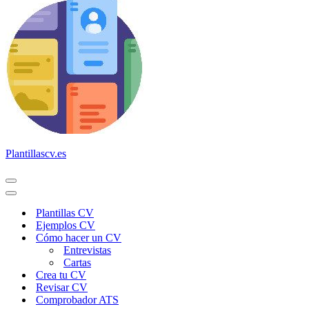
Plantillascv.es
Menú
de
Menú
navegación
de
Plantillas CV
navegación
Ejemplos CV
Cómo hacer un CV
Entrevistas
Cartas
Crea tu CV
Revisar CV
Comprobador ATS