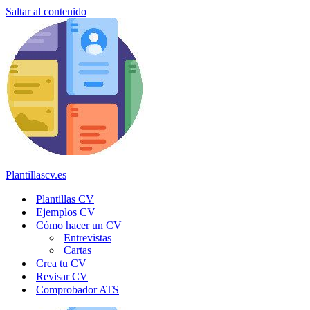
Saltar al contenido
Plantillascv.es
Plantillas CV
Ejemplos CV
Cómo hacer un CV
Entrevistas
Cartas
Crea tu CV
Revisar CV
Comprobador ATS