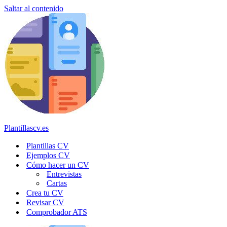
Saltar al contenido
Plantillascv.es
Plantillas CV
Ejemplos CV
Cómo hacer un CV
Entrevistas
Cartas
Crea tu CV
Revisar CV
Comprobador ATS