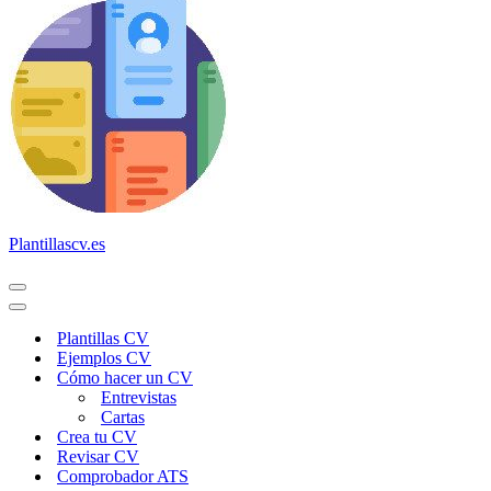
Plantillascv.es
Menú
de
Menú
navegación
de
Plantillas CV
navegación
Ejemplos CV
Cómo hacer un CV
Entrevistas
Cartas
Crea tu CV
Revisar CV
Comprobador ATS