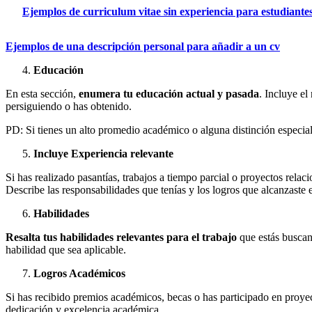
Ejemplos de curriculum vitae sin experiencia para estudiante
Ejemplos de una descripción personal para añadir a un cv
Educación
En esta sección,
enumera tu educación actual y pasada
. Incluye el
persiguiendo o has obtenido.
PD: Si tienes un alto promedio académico o alguna distinción especia
Incluye Experiencia relevante
Si has realizado pasantías, trabajos a tiempo parcial o proyectos relac
Describe las responsabilidades que tenías y los logros que alcanzaste e
Habilidades
Resalta tus habilidades relevantes para el trabajo
que estás buscand
habilidad que sea aplicable.
Logros Académicos
Si has recibido premios académicos, becas o has participado en proyec
dedicación y excelencia académica.