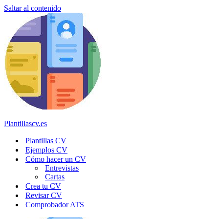
Saltar al contenido
Plantillascv.es
Plantillas CV
Ejemplos CV
Cómo hacer un CV
Entrevistas
Cartas
Crea tu CV
Revisar CV
Comprobador ATS