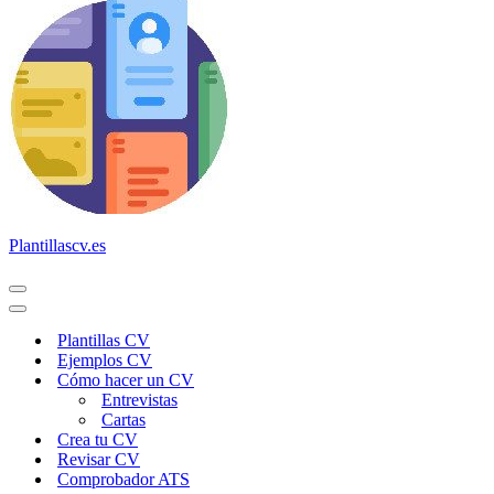
Plantillascv.es
Menú
de
Menú
navegación
de
Plantillas CV
navegación
Ejemplos CV
Cómo hacer un CV
Entrevistas
Cartas
Crea tu CV
Revisar CV
Comprobador ATS