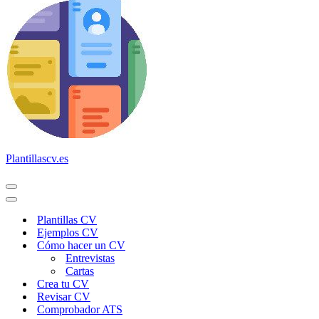
Plantillascv.es
Menú
de
Menú
navegación
de
Plantillas CV
navegación
Ejemplos CV
Cómo hacer un CV
Entrevistas
Cartas
Crea tu CV
Revisar CV
Comprobador ATS