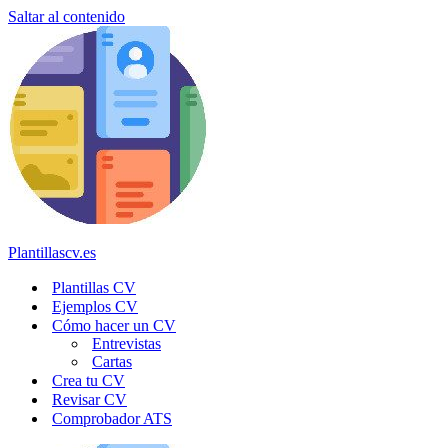
Saltar al contenido
Plantillascv.es
Plantillas CV
Ejemplos CV
Cómo hacer un CV
Entrevistas
Cartas
Crea tu CV
Revisar CV
Comprobador ATS