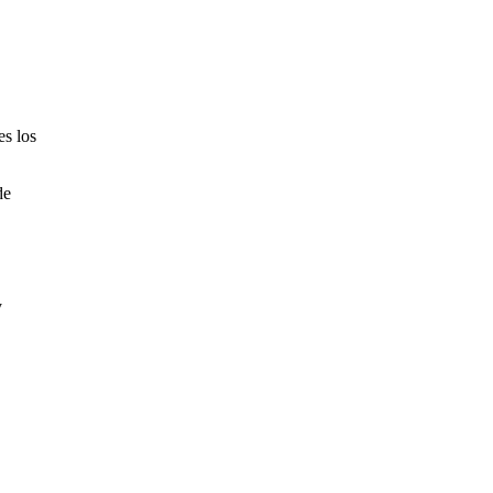
es los
de
y