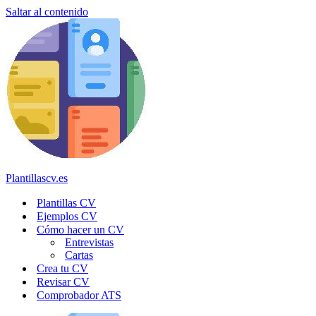
Saltar al contenido
Plantillascv.es
Plantillas CV
Ejemplos CV
Cómo hacer un CV
Entrevistas
Cartas
Crea tu CV
Revisar CV
Comprobador ATS