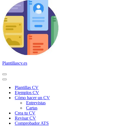
Plantillascv.es
Menú
de
Menú
navegación
de
Plantillas CV
navegación
Ejemplos CV
Cómo hacer un CV
Entrevistas
Cartas
Crea tu CV
Revisar CV
Comprobador ATS