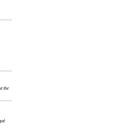
t the
qué