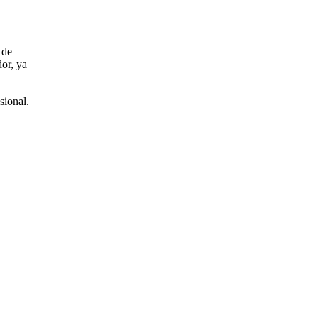
de
or, ya
sional.