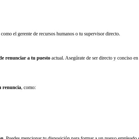
, como el gerente de recursos humanos o tu supervisor directo.
 de renunciar a tu puesto
actual. Asegúrate de ser directo y conciso en
tu renuncia
, como:
ón
. Puedes mencionar tu disposición para formar a un nuevo empleado 