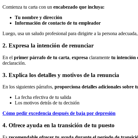
Comienza tu carta con un
encabezado que incluya:
Tu nombre y dirección
Información de contacto de tu empleador
Luego, usa un saludo profesional para dirigirte a la persona adecuada
2. Expresa la intención de renunciar
En el
primer párrafo de tu carta
,
expresa
claramente
tu intención
declaración.
3. Explica los detalles y motivos de la renuncia
En los siguientes párrafos,
proporciona detalles adicionales sobre 
La fecha efectiva de tu salida
Los motivos detrás de tu decisión
Cómo pedir excedencia después de baja por depresión
4. Ofrece ayuda en la transición de tu puesto
Es
recomendable ofrecer tu ayuda durante el período de transici