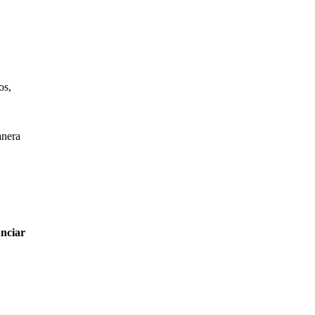
os,
anera
unciar