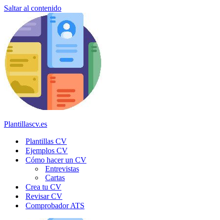
Saltar al contenido
Plantillascv.es
Plantillas CV
Ejemplos CV
Cómo hacer un CV
Entrevistas
Cartas
Crea tu CV
Revisar CV
Comprobador ATS