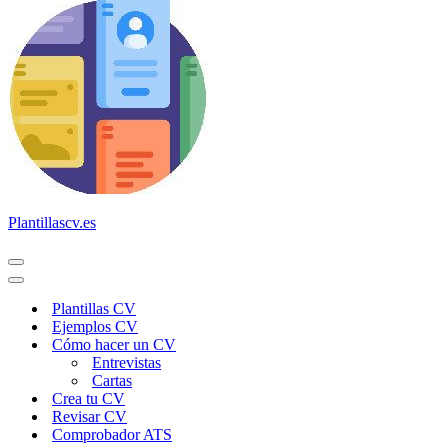
Plantillascv.es
Menú
de
Menú
navegación
de
Plantillas CV
navegación
Ejemplos CV
Cómo hacer un CV
Entrevistas
Cartas
Crea tu CV
Revisar CV
Comprobador ATS