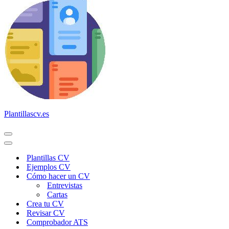
Plantillascv.es
Menú
de
Menú
navegación
de
Plantillas CV
navegación
Ejemplos CV
Cómo hacer un CV
Entrevistas
Cartas
Crea tu CV
Revisar CV
Comprobador ATS