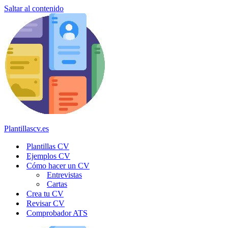
Saltar al contenido
Plantillascv.es
Plantillas CV
Ejemplos CV
Cómo hacer un CV
Entrevistas
Cartas
Crea tu CV
Revisar CV
Comprobador ATS