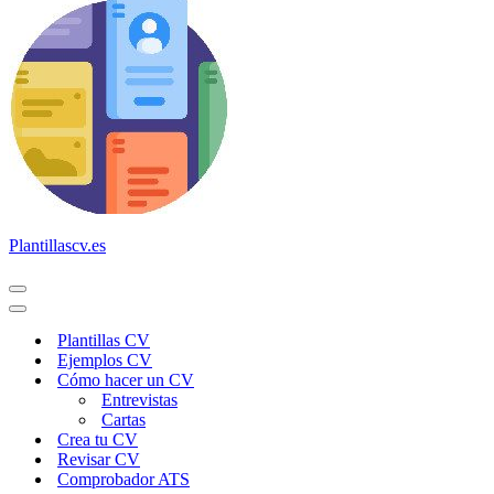
Plantillascv.es
Menú
de
Menú
navegación
de
Plantillas CV
navegación
Ejemplos CV
Cómo hacer un CV
Entrevistas
Cartas
Crea tu CV
Revisar CV
Comprobador ATS