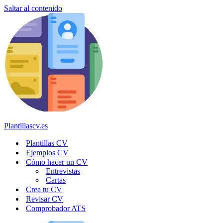
Saltar al contenido
Plantillascv.es
Plantillas CV
Ejemplos CV
Cómo hacer un CV
Entrevistas
Cartas
Crea tu CV
Revisar CV
Comprobador ATS