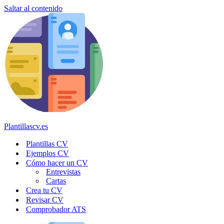
Saltar al contenido
Plantillascv.es
Plantillas CV
Ejemplos CV
Cómo hacer un CV
Entrevistas
Cartas
Crea tu CV
Revisar CV
Comprobador ATS