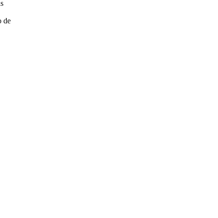
as
o de