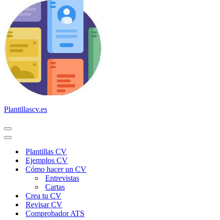
Plantillascv.es
Menú
de
Menú
navegación
de
Plantillas CV
navegación
Ejemplos CV
Cómo hacer un CV
Entrevistas
Cartas
Crea tu CV
Revisar CV
Comprobador ATS