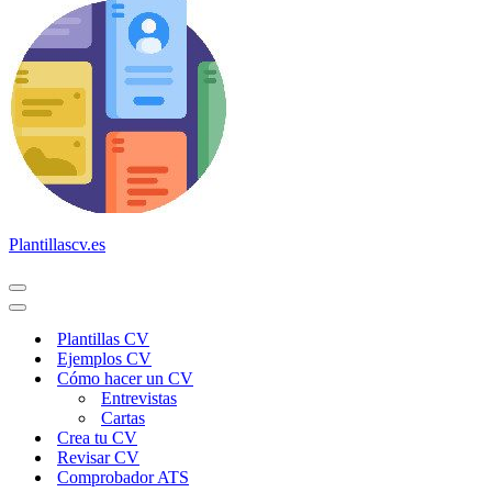
Plantillascv.es
Menú
de
Menú
navegación
de
Plantillas CV
navegación
Ejemplos CV
Cómo hacer un CV
Entrevistas
Cartas
Crea tu CV
Revisar CV
Comprobador ATS