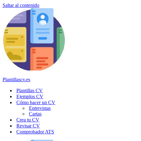
Saltar al contenido
Plantillascv.es
Plantillas CV
Ejemplos CV
Cómo hacer un CV
Entrevistas
Cartas
Crea tu CV
Revisar CV
Comprobador ATS