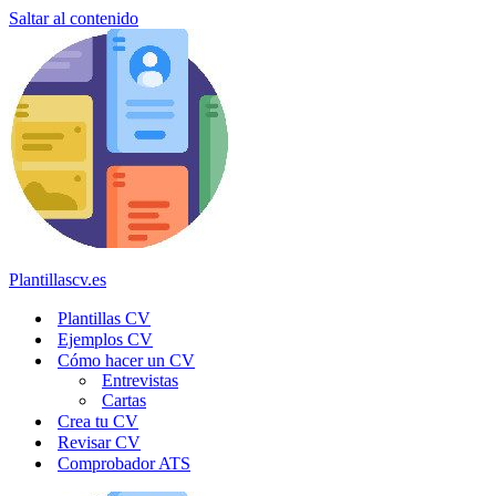
Saltar al contenido
Plantillascv.es
Plantillas CV
Ejemplos CV
Cómo hacer un CV
Entrevistas
Cartas
Crea tu CV
Revisar CV
Comprobador ATS