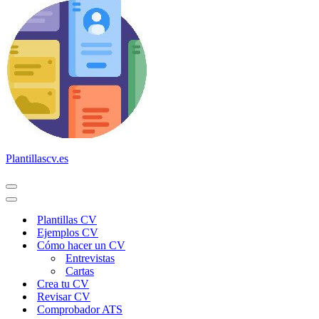
Plantillascv.es
Menú
de
Menú
navegación
de
Plantillas CV
navegación
Ejemplos CV
Cómo hacer un CV
Entrevistas
Cartas
Crea tu CV
Revisar CV
Comprobador ATS