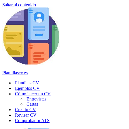
Saltar al contenido
Plantillascv.es
Plantillas CV
Ejemplos CV
Cómo hacer un CV
Entrevistas
Cartas
Crea tu CV
Revisar CV
Comprobador ATS