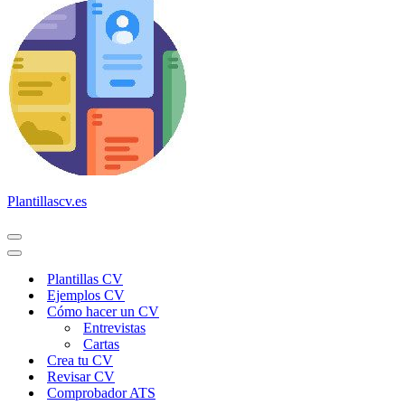
Plantillascv.es
Menú
de
Menú
navegación
de
Plantillas CV
navegación
Ejemplos CV
Cómo hacer un CV
Entrevistas
Cartas
Crea tu CV
Revisar CV
Comprobador ATS