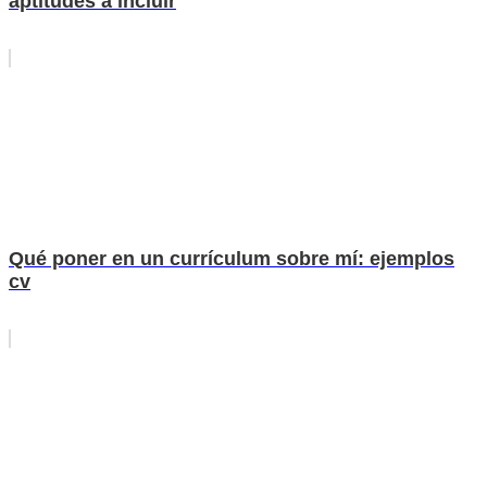
aptitudes a incluir
Qué poner en un currículum sobre mí: ejemplos
cv