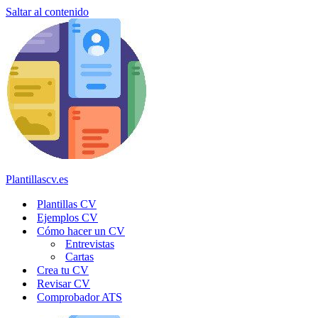
Saltar al contenido
Plantillascv.es
Plantillas CV
Ejemplos CV
Cómo hacer un CV
Entrevistas
Cartas
Crea tu CV
Revisar CV
Comprobador ATS