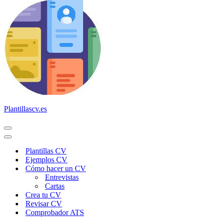
Plantillascv.es
Menú
de
Menú
navegación
de
Plantillas CV
navegación
Ejemplos CV
Cómo hacer un CV
Entrevistas
Cartas
Crea tu CV
Revisar CV
Comprobador ATS