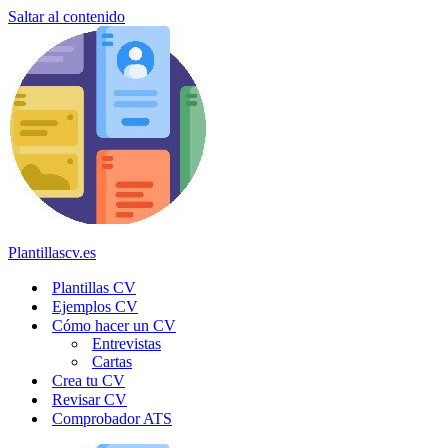
Saltar al contenido
Plantillascv.es
Plantillas CV
Ejemplos CV
Cómo hacer un CV
Entrevistas
Cartas
Crea tu CV
Revisar CV
Comprobador ATS