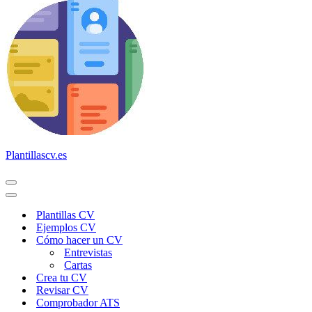
Plantillascv.es
Menú
de
Menú
navegación
de
Plantillas CV
navegación
Ejemplos CV
Cómo hacer un CV
Entrevistas
Cartas
Crea tu CV
Revisar CV
Comprobador ATS