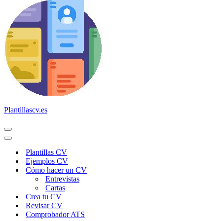
Plantillascv.es
Menú
de
Menú
navegación
de
Plantillas CV
navegación
Ejemplos CV
Cómo hacer un CV
Entrevistas
Cartas
Crea tu CV
Revisar CV
Comprobador ATS