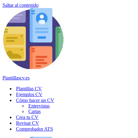
Saltar al contenido
Plantillascv.es
Plantillas CV
Ejemplos CV
Cómo hacer un CV
Entrevistas
Cartas
Crea tu CV
Revisar CV
Comprobador ATS