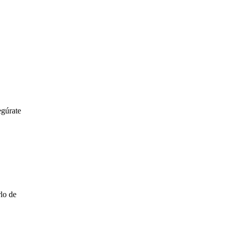
egúrate
rlo de