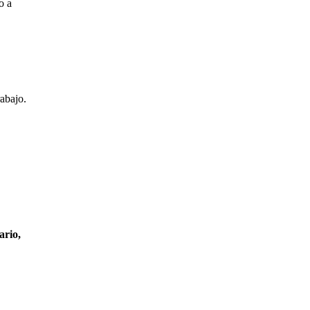
o a
abajo.
ario,