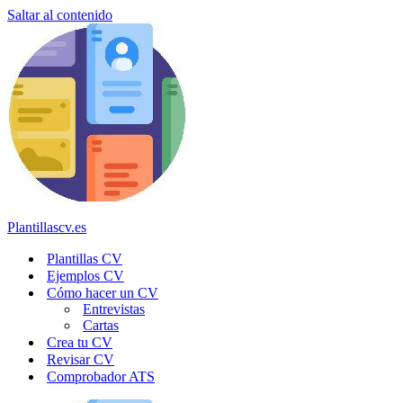
Saltar al contenido
Plantillascv.es
Plantillas CV
Ejemplos CV
Cómo hacer un CV
Entrevistas
Cartas
Crea tu CV
Revisar CV
Comprobador ATS