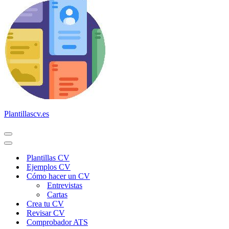
Plantillascv.es
Menú
de
Menú
navegación
de
Plantillas CV
navegación
Ejemplos CV
Cómo hacer un CV
Entrevistas
Cartas
Crea tu CV
Revisar CV
Comprobador ATS