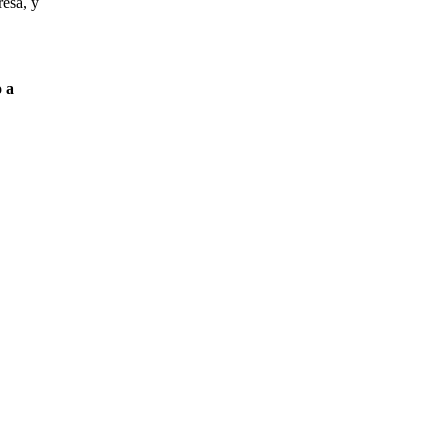
resa, y
o a