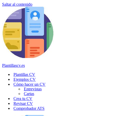
Saltar al contenido
Plantillascv.es
Plantillas CV
Ejemplos CV
Cómo hacer un CV
Entrevistas
Cartas
Crea tu CV
Revisar CV
Comprobador ATS