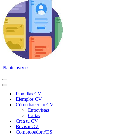
Plantillascv.es
Menú
de
Menú
navegación
de
Plantillas CV
navegación
Ejemplos CV
Cómo hacer un CV
Entrevistas
Cartas
Crea tu CV
Revisar CV
Comprobador ATS