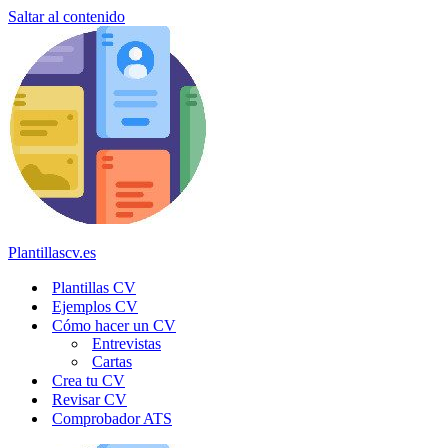
Saltar al contenido
Plantillascv.es
Plantillas CV
Ejemplos CV
Cómo hacer un CV
Entrevistas
Cartas
Crea tu CV
Revisar CV
Comprobador ATS