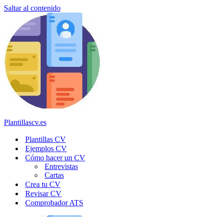
Saltar al contenido
Plantillascv.es
Plantillas CV
Ejemplos CV
Cómo hacer un CV
Entrevistas
Cartas
Crea tu CV
Revisar CV
Comprobador ATS