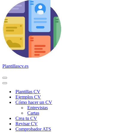
Plantillascv.es
Menú
de
Menú
navegación
de
Plantillas CV
navegación
Ejemplos CV
Cómo hacer un CV
Entrevistas
Cartas
Crea tu CV
Revisar CV
Comprobador ATS