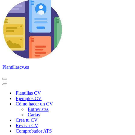
Plantillascv.es
Menú
de
Menú
navegación
de
Plantillas CV
navegación
Ejemplos CV
Cómo hacer un CV
Entrevistas
Cartas
Crea tu CV
Revisar CV
Comprobador ATS