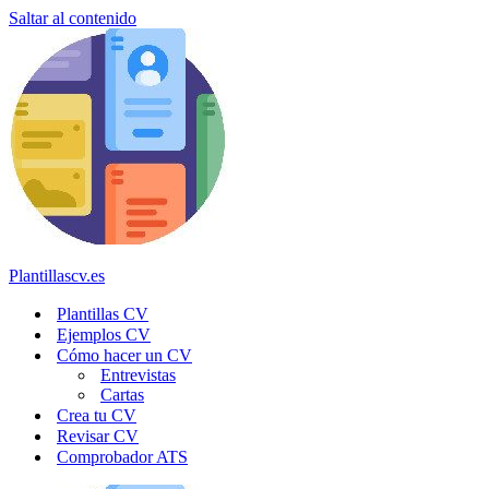
Saltar al contenido
Plantillascv.es
Plantillas CV
Ejemplos CV
Cómo hacer un CV
Entrevistas
Cartas
Crea tu CV
Revisar CV
Comprobador ATS