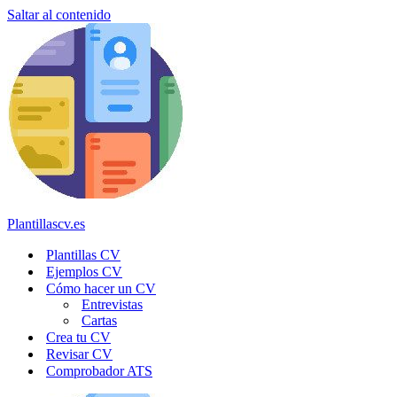
Saltar al contenido
Plantillascv.es
Plantillas CV
Ejemplos CV
Cómo hacer un CV
Entrevistas
Cartas
Crea tu CV
Revisar CV
Comprobador ATS