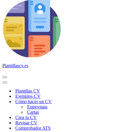
Plantillascv.es
Menú
de
Menú
navegación
de
Plantillas CV
navegación
Ejemplos CV
Cómo hacer un CV
Entrevistas
Cartas
Crea tu CV
Revisar CV
Comprobador ATS